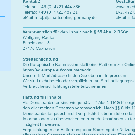
Kontakt:
Gestaltu
Telefon: +49 (0) 4721 444 886
wave.med
Telefax: +49 (0) 4721 487 21
D-27472 
eMail: info[at]smartcooling-germany.de
eMail: inf
Verantwortlich für den Inhalt nach § 55 Abs. 2 RStV:
Wolfgang Radke
Buschsand 13
27476 Cuxhaven
Streitschlichtung
Die Europäische Kommission stellt eine Plattform zur Onlin
https://ec.europa.eu/consumers/odr.
Unsere E-Mail-Adresse finden Sie oben im Impressum.
Wir sind nicht bereit oder verpflichtet, an Streitbeilegungsv
Verbraucherschlichtungsstelle teilzunehmen.
Haftung für Inhalt
e
Als Diensteanbieter sind wir gemäß § 7 Abs.1 TMG für eige
den allgemeinen Gesetzen verantwortlich. Nach §§ 8 bis 1
Diensteanbieter jedoch nicht verpflichtet, übermittelte ode
Informationen zu überwachen oder nach Umständen zu fors
Tätigkeit hinweisen.
Verpflichtungen zur Entfernung oder Sperrung der Nutzun