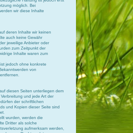
bezügliche Haftung ist jedoch erst
etzung möglich. Bei
rden wir diese Inhalte
auf deren Inhalte wir keinen
alte auch keine Gewähr
der jeweilige Anbieter oder
 wurden zum Zeitpunkt der
widrige Inhalte waren zum
 ist jedoch ohne konkrete
i Bekanntwerden von
entfernen.
 auf diesen Seiten unterliegen dem
 Verbreitung und jede Art der
ürfen der schriftlichen
ds und Kopien dieser Seite sind
et.
tellt wurden, werden die
e Dritter als solche
chtsverletzung aufmerksam werden,