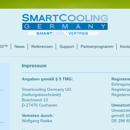
O3™
News
Referenzen
Support
Partnerprogramm
Kont
Impressum
Angaben gemäß § 5 TMG:
Registere
Eintragun
Smartcooling Germany UG
Registerge
(haftungsbeschränkt)
Register
Buschsand 13
D-27476 Cuxhaven
Umsatzst
Umsatzste
Vertreten durch:
gemäß §2
Wolfgang Radke
DE 298 8